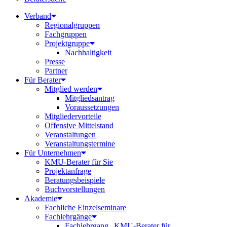
Verband
Regionalgruppen
Fachgruppen
Projektgruppe
Nachhaltigkeit
Presse
Partner
Für Berater
Mitglied werden
Mitgliedsantrag
Voraussetzungen
Mitgliedervorteile
Offensive Mittelstand
Veranstaltungen
Veranstaltungstermine
Für Unternehmen
KMU-Berater für Sie
Projektanfrage
Beratungsbeispiele
Buchvorstellungen
Akademie
Fachliche Einzelseminare
Fachlehrgänge
Fachlehrgang „KMU-Berater für