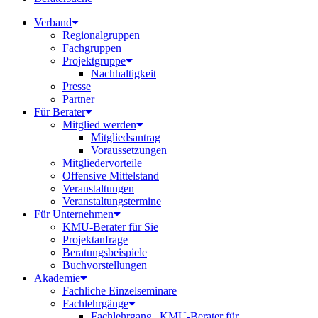
Verband
Regionalgruppen
Fachgruppen
Projektgruppe
Nachhaltigkeit
Presse
Partner
Für Berater
Mitglied werden
Mitgliedsantrag
Voraussetzungen
Mitgliedervorteile
Offensive Mittelstand
Veranstaltungen
Veranstaltungstermine
Für Unternehmen
KMU-Berater für Sie
Projektanfrage
Beratungsbeispiele
Buchvorstellungen
Akademie
Fachliche Einzelseminare
Fachlehrgänge
Fachlehrgang „KMU-Berater für