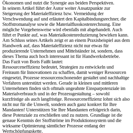
Ökonomen und nutzt die Synergie aus beiden Perspektiven.
In seinem Artikel führt der Autor weiter Ansatzpunkte zur
Steigerung der Materialeffizienz bzw. Vermeidung der
Verschwendung auf und erläutert den Kapitalbindungsrechner, die
Stoffstromanalyse sowie die Materialflusskostenrechnung. Eine
mögliche Vorgehensweise wird ebenfalls mit abgehandelt. Auch
führt er Punkte auf, was Materialkostenreduzierung bewirken kann.
Am Schluss seines Artikels zeigt er an einem Praxisbeispiel aus dem
Handwerk auf, dass Materialeffizienz nicht nur etwas für
produzierende Unternehmen und Mittelständer ist, sondern, dass
dieses Thema auch hoch interessant ist für Handwerksbetriebe.
Das Fazit von Boris Faißt lautet:
Ressourceneffizienz bedeutet, Strategien zu entwickeln und
Freiraum für Innovationen zu schaffen, damit weniger Ressourcen
eingesetzt, Prozesse ressourcenschonender gestaltet und nachhaltige
Verfahren unterstützt werden. Gerade in kleinen und mittleren
Unternehmen finden sich oftmals ungeahnte Einsparpotenziale im
Materialverbrauch und in der Prozessgestaltung – sowohl
kurzfristige als auch langfristige. Ressourceneffizienz lohnt sich also
nicht nur für die Umwelt, sondern auch ganz konkret für Ihre
Mandanten! Unterstützen Sie Ihre Mandanten erfolgreich darin,
diese Potenziale zu erschließen und zu nutzen. Grundlage ist die
genaue Kenntnis der Stoffströme im Produktionssystem und die
wirksame Optimierung sämtlicher Prozesse entlang der
Wertschöpfungskette.