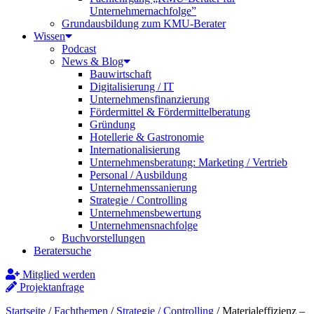
Unternehmernachfolge”
Grundausbildung zum KMU-Berater
Wissen
Podcast
News & Blog
Bauwirtschaft
Digitalisierung / IT
Unternehmensfinanzierung
Fördermittel & Fördermittelberatung
Gründung
Hotellerie & Gastronomie
Internationalisierung
Unternehmensberatung: Marketing / Vertrieb
Personal / Ausbildung
Unternehmenssanierung
Strategie / Controlling
Unternehmensbewertung
Unternehmensnachfolge
Buchvorstellungen
Beratersuche
Mitglied werden
Projektanfrage
Startseite
/
Fachthemen
/
Strategie / Controlling
/
Materialeffizienz –