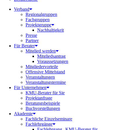
Verband
Regionalgruppen
Fachgruppen
Projektgruppe
Nachhaltigkeit
Presse
Partner
Für Berater
Mitglied werden
Mitgliedsantrag
Voraussetzungen
Mitgliedervorteile
Offensive Mittelstand
Veranstaltungen
Veranstaltungstermine
Für Unternehmen
KMU-Berater für Sie
Projektanfrage
Beratungsbeispiele
Buchvorstellungen
Akademie
Fachliche Einzelseminare
Fachlehrgänge
Fachlehrgang „KMU-Berater für