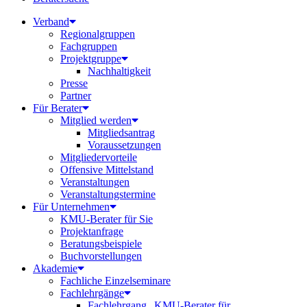
Verband
Regionalgruppen
Fachgruppen
Projektgruppe
Nachhaltigkeit
Presse
Partner
Für Berater
Mitglied werden
Mitgliedsantrag
Voraussetzungen
Mitgliedervorteile
Offensive Mittelstand
Veranstaltungen
Veranstaltungstermine
Für Unternehmen
KMU-Berater für Sie
Projektanfrage
Beratungsbeispiele
Buchvorstellungen
Akademie
Fachliche Einzelseminare
Fachlehrgänge
Fachlehrgang „KMU-Berater für