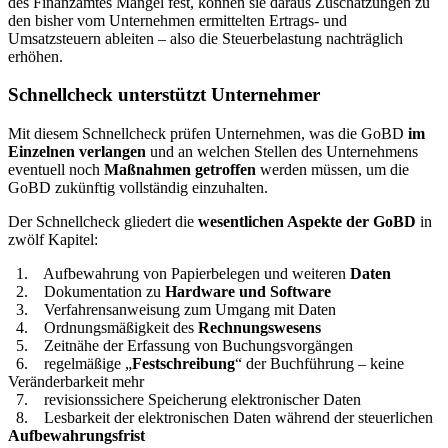
des Finanzamtes Mängel fest, können sie daraus Zuschätzungen zu
den bisher vom Unternehmen ermittelten Ertrags- und
Umsatzsteuern ableiten – also die Steuerbelastung nachträglich
erhöhen.
Schnellcheck unterstützt Unternehmer
Mit diesem Schnellcheck prüfen Unternehmen, was die GoBD
im
Einzelnen verlangen
und an welchen Stellen des Unternehmens
eventuell noch
Maßnahmen getroffen
werden müssen, um die
GoBD zukünftig vollständig einzuhalten.
Der Schnellcheck gliedert die
wesentlichen Aspekte der GoBD
in
zwölf Kapitel:
1. Aufbewahrung von Papierbelegen und weiteren
Daten
2. Dokumentation zu
Hardware und Software
3. Verfahrensanweisung zum Umgang mit Daten
4. Ordnungsmäßigkeit des
Rechnungswesens
5. Zeitnähe der Erfassung von Buchungsvorgängen
6. regelmäßige „
Festschreibung
“ der Buchführung – keine
Veränderbarkeit mehr
7. revisionssichere Speicherung elektronischer Daten
8. Lesbarkeit der elektronischen Daten während der steuerlichen
Aufbewahrungsfrist