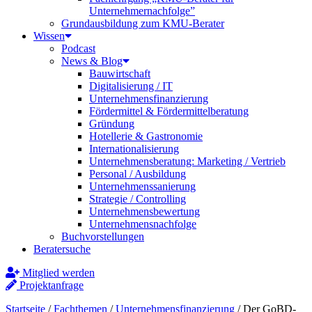
Unternehmernachfolge”
Grundausbildung zum KMU-Berater
Wissen
Podcast
News & Blog
Bauwirtschaft
Digitalisierung / IT
Unternehmensfinanzierung
Fördermittel & Fördermittelberatung
Gründung
Hotellerie & Gastronomie
Internationalisierung
Unternehmensberatung: Marketing / Vertrieb
Personal / Ausbildung
Unternehmenssanierung
Strategie / Controlling
Unternehmensbewertung
Unternehmensnachfolge
Buchvorstellungen
Beratersuche
Mitglied werden
Projektanfrage
Startseite
/
Fachthemen
/
Unternehmensfinanzierung
/
Der GoBD-