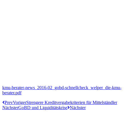
kmu-berater-news_2016-02_gobd-schnellcheck_welper_die-kmu-
berater.pdf
Prev
Voriger
Strengere Kreditvergabekriterien für Mittelständler
Nächster
GoBD und Liquiditätskrise
Nächster