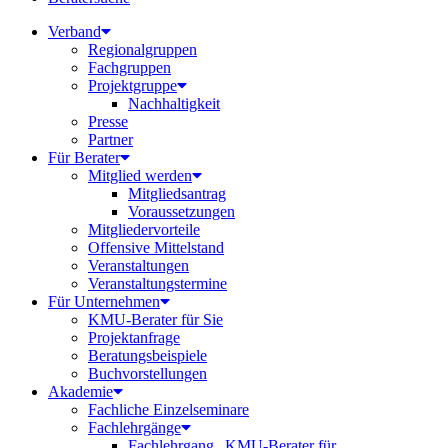
Verband
Regionalgruppen
Fachgruppen
Projektgruppe
Nachhaltigkeit
Presse
Partner
Für Berater
Mitglied werden
Mitgliedsantrag
Voraussetzungen
Mitgliedervorteile
Offensive Mittelstand
Veranstaltungen
Veranstaltungstermine
Für Unternehmen
KMU-Berater für Sie
Projektanfrage
Beratungsbeispiele
Buchvorstellungen
Akademie
Fachliche Einzelseminare
Fachlehrgänge
Fachlehrgang „KMU-Berater für