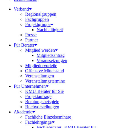
Verband
Regionalgruppen
Fachgruppen
Projektgruppe
Nachhaltigkeit
Presse
Partner
Für Berater
Mitglied werden
Mitgliedsantrag
Voraussetzungen
Mitgliedervorteile
Offensive Mittelstand
Veranstaltungen
Veranstaltungstermine
Für Unternehmen
KMU-Berater für Sie
Projektanfrage
Beratungsbeispiele
Buchvorstellungen
Akademie
Fachliche Einzelseminare
Fachlehrgänge
Fachlehrgang „KMU-Berater für