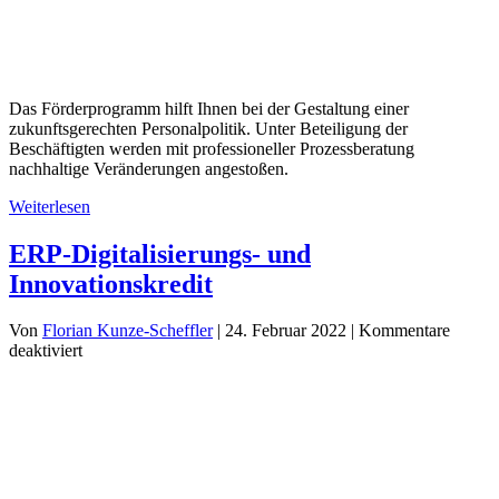
unternehmensWert:
Das Förderprogramm hilft Ihnen bei der Gestaltung einer
zukunftsgerechten Personalpolitik. Unter Beteiligung der
Beschäftigten werden mit professioneller Prozessberatung
nachhaltige Veränderungen angestoßen.
Weiterlesen
ERP-Digitalisierungs- und
Innovationskredit
Von
Florian Kunze-Scheffler
|
24. Februar 2022
|
Kommentare
für
deaktiviert
ERP-
Digitalisierungs-
und
Innovationskredit