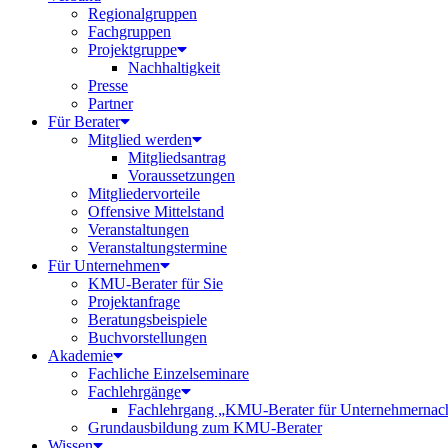
Regionalgruppen
Fachgruppen
Projektgruppe
Nachhaltigkeit
Presse
Partner
Für Berater
Mitglied werden
Mitgliedsantrag
Voraussetzungen
Mitgliedervorteile
Offensive Mittelstand
Veranstaltungen
Veranstaltungstermine
Für Unternehmen
KMU-Berater für Sie
Projektanfrage
Beratungsbeispiele
Buchvorstellungen
Akademie
Fachliche Einzelseminare
Fachlehrgänge
Fachlehrgang „KMU-Berater für Unternehmernac
Grundausbildung zum KMU-Berater
Wissen