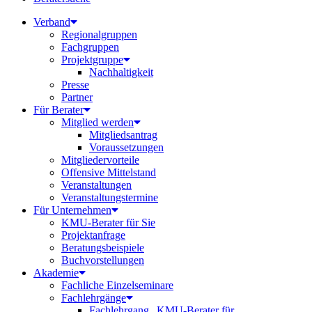
Verband
Regionalgruppen
Fachgruppen
Projektgruppe
Nachhaltigkeit
Presse
Partner
Für Berater
Mitglied werden
Mitgliedsantrag
Voraussetzungen
Mitgliedervorteile
Offensive Mittelstand
Veranstaltungen
Veranstaltungstermine
Für Unternehmen
KMU-Berater für Sie
Projektanfrage
Beratungsbeispiele
Buchvorstellungen
Akademie
Fachliche Einzelseminare
Fachlehrgänge
Fachlehrgang „KMU-Berater für