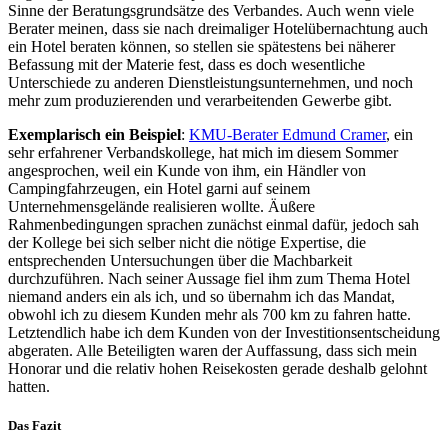
Sinne der Beratungsgrundsätze des Verbandes. Auch wenn viele
Berater meinen, dass sie nach dreimaliger Hotelübernachtung auch
ein Hotel beraten können, so stellen sie spätestens bei näherer
Befassung mit der Materie fest, dass es doch wesentliche
Unterschiede zu anderen Dienstleistungsunternehmen, und noch
mehr zum produzierenden und verarbeitenden Gewerbe gibt.
Exemplarisch ein Beispiel
:
KMU-Berater Edmund Cramer
, ein
sehr erfahrener Verbandskollege, hat mich im diesem Sommer
angesprochen, weil ein Kunde von ihm, ein Händler von
Campingfahrzeugen, ein Hotel garni auf seinem
Unternehmensgelände realisieren wollte. Äußere
Rahmenbedingungen sprachen zunächst einmal dafür, jedoch sah
der Kollege bei sich selber nicht die nötige Expertise, die
entsprechenden Untersuchungen über die Machbarkeit
durchzuführen. Nach seiner Aussage fiel ihm zum Thema Hotel
niemand anders ein als ich, und so übernahm ich das Mandat,
obwohl ich zu diesem Kunden mehr als 700 km zu fahren hatte.
Letztendlich habe ich dem Kunden von der Investitionsentscheidung
abgeraten. Alle Beteiligten waren der Auffassung, dass sich mein
Honorar und die relativ hohen Reisekosten gerade deshalb gelohnt
hatten.
Das Fazit