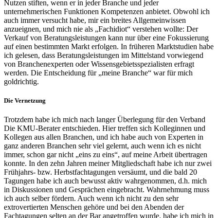
Nutzen stiften, wenn er in jeder Branche und jeder
unternehmerischen Funktionen Kompetenzen anbietet. Obwohl ich
auch immer versucht habe, mir ein breites Allgemeinwissen
anzueignen, und mich nie als „Fachidiot“ verstehen wollte: Der
Verkauf von Beratungsleistungen kann nur über eine Fokussierung
auf einen bestimmten Markt erfolgen. In früheren Marktstudien habe
ich gelesen, dass Beratungsleistungen im Mittelstand vorwiegend
von Branchenexperten oder Wissensgebietsspezialisten erfragt
werden. Die Entscheidung für „meine Branche“ war für mich
goldrichtig.
Die Vernetzung
Trotzdem habe ich mich nach langer Überlegung für den Verband
Die KMU-Berater entschieden. Hier treffen sich Kolleginnen und
Kollegen aus allen Branchen, und ich habe auch von Experten in
ganz anderen Branchen sehr viel gelernt, auch wenn ich es nicht
immer, schon gar nicht „eins zu eins“, auf meine Arbeit übertragen
konnte. In den zehn Jahren meiner Mitgliedschaft habe ich nur zwei
Frühjahrs- bzw. Herbstfachtagungen versäumt, und die bald 20
Tagungen habe ich auch bewusst aktiv wahrgenommen, d.h. mich
in Diskussionen und Gesprächen eingebracht. Wahrnehmung muss
ich auch selber fördern. Auch wenn ich nicht zu den sehr
extrovertierten Menschen gehöre und bei den Abenden der
Fachtagungen selten an der Bar angetroffen wurde, habe ich mich in