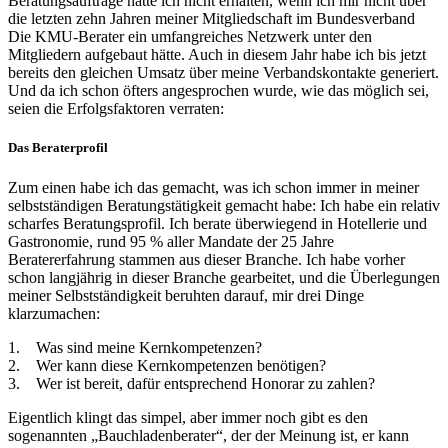
Beratungsaufträge hätte ich nicht erhalten, wenn ich mir nicht über
die letzten zehn Jahren meiner Mitgliedschaft im Bundesverband
Die KMU-Berater ein umfangreiches Netzwerk unter den
Mitgliedern aufgebaut hätte. Auch in diesem Jahr habe ich bis jetzt
bereits den gleichen Umsatz über meine Verbandskontakte generiert.
Und da ich schon öfters angesprochen wurde, wie das möglich sei,
seien die Erfolgsfaktoren verraten:
Das Beraterprofil
Zum einen habe ich das gemacht, was ich schon immer in meiner
selbstständigen Beratungstätigkeit gemacht habe: Ich habe ein relativ
scharfes Beratungsprofil. Ich berate überwiegend in Hotellerie und
Gastronomie, rund 95 % aller Mandate der 25 Jahre
Beratererfahrung stammen aus dieser Branche. Ich habe vorher
schon langjährig in dieser Branche gearbeitet, und die Überlegungen
meiner Selbstständigkeit beruhten darauf, mir drei Dinge
klarzumachen:
1. Was sind meine Kernkompetenzen?
2. Wer kann diese Kernkompetenzen benötigen?
3. Wer ist bereit, dafür entsprechend Honorar zu zahlen?
Eigentlich klingt das simpel, aber immer noch gibt es den
sogenannten „Bauchladenberater“, der der Meinung ist, er kann