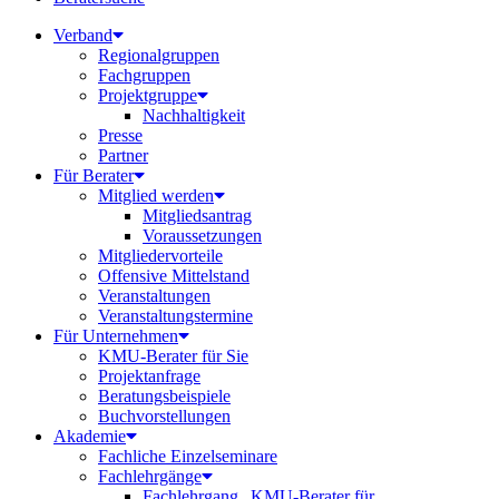
Verband
Regionalgruppen
Fachgruppen
Projektgruppe
Nachhaltigkeit
Presse
Partner
Für Berater
Mitglied werden
Mitgliedsantrag
Voraussetzungen
Mitgliedervorteile
Offensive Mittelstand
Veranstaltungen
Veranstaltungstermine
Für Unternehmen
KMU-Berater für Sie
Projektanfrage
Beratungsbeispiele
Buchvorstellungen
Akademie
Fachliche Einzelseminare
Fachlehrgänge
Fachlehrgang „KMU-Berater für