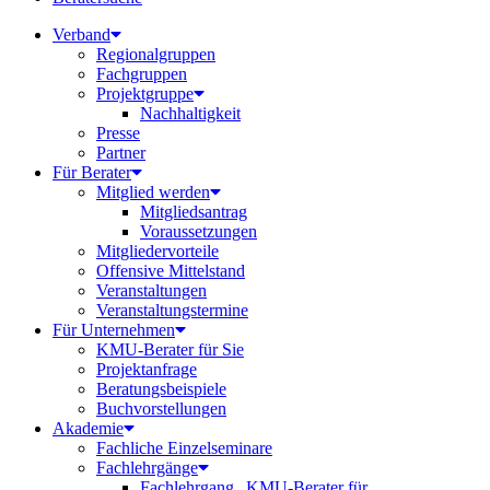
Verband
Regionalgruppen
Fachgruppen
Projektgruppe
Nachhaltigkeit
Presse
Partner
Für Berater
Mitglied werden
Mitgliedsantrag
Voraussetzungen
Mitgliedervorteile
Offensive Mittelstand
Veranstaltungen
Veranstaltungstermine
Für Unternehmen
KMU-Berater für Sie
Projektanfrage
Beratungsbeispiele
Buchvorstellungen
Akademie
Fachliche Einzelseminare
Fachlehrgänge
Fachlehrgang „KMU-Berater für