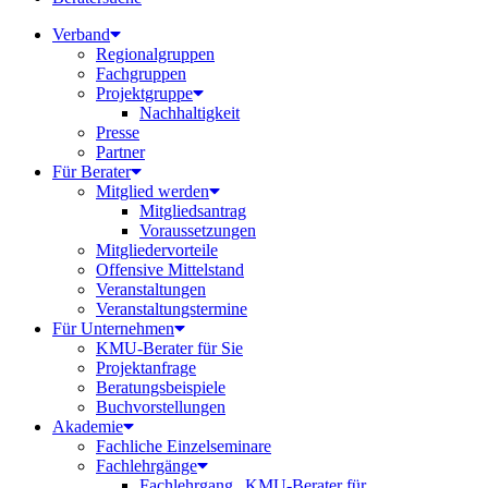
Verband
Regionalgruppen
Fachgruppen
Projektgruppe
Nachhaltigkeit
Presse
Partner
Für Berater
Mitglied werden
Mitgliedsantrag
Voraussetzungen
Mitgliedervorteile
Offensive Mittelstand
Veranstaltungen
Veranstaltungstermine
Für Unternehmen
KMU-Berater für Sie
Projektanfrage
Beratungsbeispiele
Buchvorstellungen
Akademie
Fachliche Einzelseminare
Fachlehrgänge
Fachlehrgang „KMU-Berater für