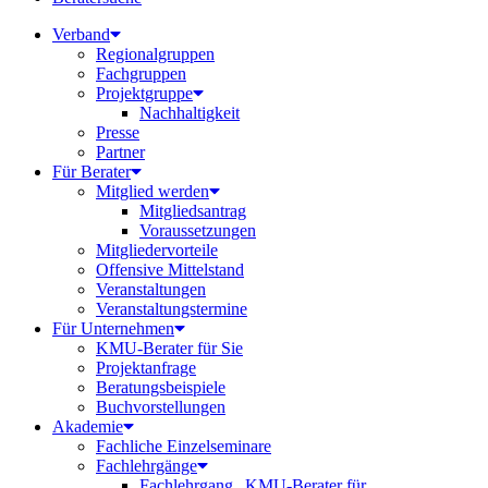
Verband
Regionalgruppen
Fachgruppen
Projektgruppe
Nachhaltigkeit
Presse
Partner
Für Berater
Mitglied werden
Mitgliedsantrag
Voraussetzungen
Mitgliedervorteile
Offensive Mittelstand
Veranstaltungen
Veranstaltungstermine
Für Unternehmen
KMU-Berater für Sie
Projektanfrage
Beratungsbeispiele
Buchvorstellungen
Akademie
Fachliche Einzelseminare
Fachlehrgänge
Fachlehrgang „KMU-Berater für