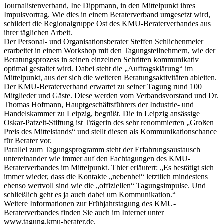
Journalistenverband, Ine Dippmann, in den Mittelpunkt ihres
Impulsvortrag. Wie dies in einem Beraterverband umgesetzt wird,
schildert die Regionalgruppe Ost des KMU-Beraterverbandes aus
ihrer täglichen Arbeit.
Der Personal- und Organisationsberater Steffen Schlichenmeier
erarbeitet in einem Workshop mit den Tagungsteilnehmern, wie der
Beratungsprozess in seinen einzelnen Schritten kommunikativ
optimal gestaltet wird. Dabei steht die „Auftragsklärung“ im
Mittelpunkt, aus der sich die weiteren Beratungsaktivitäten ableiten.
Der KMU-Beraterverband erwartet zu seiner Tagung rund 100
Mitglieder und Gäste. Diese werden vom Verbandsvorstand und Dr.
Thomas Hofmann, Hauptgeschäftsführers der Industrie- und
Handelskammer zu Leipzig, begrüßt. Die in Leipzig ansässige
Oskar-Patzelt-Stiftung ist Trägerin des sehr renommierten „Großen
Preis des Mittelstands“ und stellt diesen als Kommunikationschance
für Berater vor.
Parallel zum Tagungsprogramm steht der Erfahrungsaustausch
untereinander wie immer auf den Fachtagungen des KMU-
Beraterverbandes im Mittelpunkt. Thier erläutert: „Es bestätigt sich
immer wieder, dass die Kontakte „nebenbei“ letztlich mindestens
ebenso wertvoll sind wie die „offiziellen“ Tagungsimpulse. Und
schließlich geht es ja auch dabei um Kommunikation.“
Weitere Informationen zur Frühjahrstagung des KMU-
Beraterverbandes finden Sie auch im Internet unter
www.tagung.kmu-berater.de.