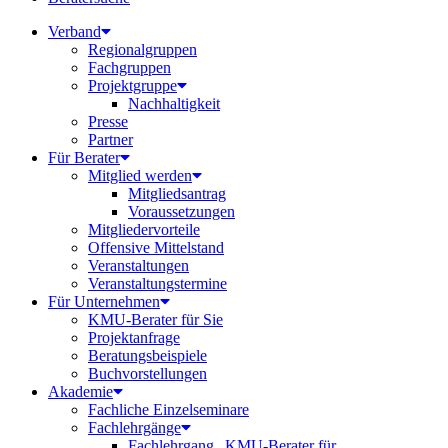
Verband
Regionalgruppen
Fachgruppen
Projektgruppe
Nachhaltigkeit
Presse
Partner
Für Berater
Mitglied werden
Mitgliedsantrag
Voraussetzungen
Mitgliedervorteile
Offensive Mittelstand
Veranstaltungen
Veranstaltungstermine
Für Unternehmen
KMU-Berater für Sie
Projektanfrage
Beratungsbeispiele
Buchvorstellungen
Akademie
Fachliche Einzelseminare
Fachlehrgänge
Fachlehrgang „KMU-Berater für