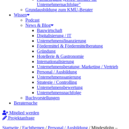
Unternehmernachfolge”
Grundausbildung zum KMU-Berater
Wissen
Podcast
News & Blog
Bauwirtschaft
Digitalisierung / IT
Unternehmensfinanzierung
Fördermittel & Fördermittelberatung
Gründung
Hotellerie & Gastronomie
Internationalisierung
Unternehmensberatung: Marketing / Vertrieb
Personal / Ausbildung
Unternehmenssanierung
Strategie / Controlling
Unternehmensbewertung
Unternehmensnachfolge
Buchvorstellungen
Beratersuche
Mitglied werden
Projektanfrage
Startseite
/
Fachthemen
/
Personal / Ausbildung
/
Mindestlohn –