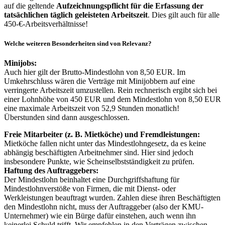
auf die geltende
Aufzeichnungspflicht für die Erfassung der
tatsächlichen täglich geleisteten Arbeitszeit
. Dies gilt auch für alle
450-€-Arbeitsverhältnisse!
Welche weiteren Besonderheiten sind von Relevanz?
Minijobs:
Auch hier gilt der Brutto-Mindestlohn von 8,50 EUR. Im
Umkehrschluss wären die Verträge mit Minijobbern auf eine
verringerte Arbeitszeit umzustellen. Rein rechnerisch ergibt sich bei
einer Lohnhöhe von 450 EUR und dem Mindestlohn von 8,50 EUR
eine maximale Arbeitszeit von 52,9 Stunden monatlich!
Überstunden sind dann ausgeschlossen.
Freie Mitarbeiter (z. B. Mietköche) und Fremdleistungen:
Mietköche fallen nicht unter das Mindestlohngesetz, da es keine
abhängig beschäftigten Arbeitnehmer sind. Hier sind jedoch
insbesondere Punkte, wie Scheinselbstständigkeit zu prüfen.
Haftung des Auftraggebers:
Der Mindestlohn beinhaltet eine Durchgriffshaftung für
Mindestlohnverstöße von Firmen, die mit Dienst- oder
Werkleistungen beauftragt wurden. Zahlen diese ihren Beschäftigten
den Mindestlohn nicht, muss der Auftraggeber (also der KMU-
Unternehmer) wie ein Bürge dafür einstehen, auch wenn ihn
keinerlei Schuld trifft. Wir empfehlen in den Verträgen zwischen