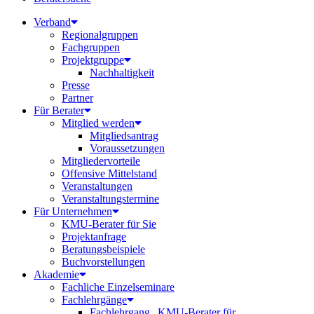
Verband
Regionalgruppen
Fachgruppen
Projektgruppe
Nachhaltigkeit
Presse
Partner
Für Berater
Mitglied werden
Mitgliedsantrag
Voraussetzungen
Mitgliedervorteile
Offensive Mittelstand
Veranstaltungen
Veranstaltungstermine
Für Unternehmen
KMU-Berater für Sie
Projektanfrage
Beratungsbeispiele
Buchvorstellungen
Akademie
Fachliche Einzelseminare
Fachlehrgänge
Fachlehrgang „KMU-Berater für