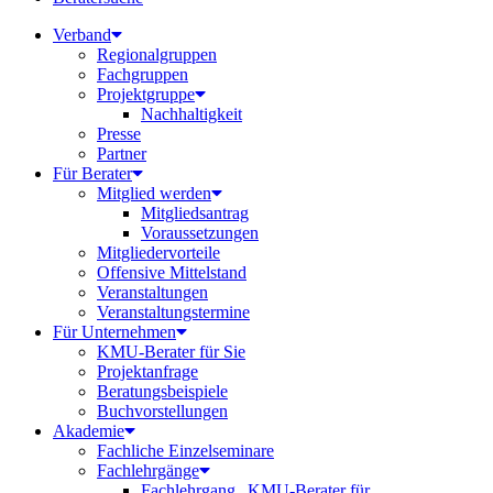
Verband
Regionalgruppen
Fachgruppen
Projektgruppe
Nachhaltigkeit
Presse
Partner
Für Berater
Mitglied werden
Mitgliedsantrag
Voraussetzungen
Mitgliedervorteile
Offensive Mittelstand
Veranstaltungen
Veranstaltungstermine
Für Unternehmen
KMU-Berater für Sie
Projektanfrage
Beratungsbeispiele
Buchvorstellungen
Akademie
Fachliche Einzelseminare
Fachlehrgänge
Fachlehrgang „KMU-Berater für