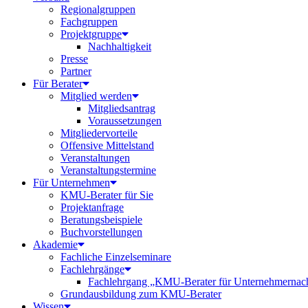
Regionalgruppen
Fachgruppen
Projektgruppe
Nachhaltigkeit
Presse
Partner
Für Berater
Mitglied werden
Mitgliedsantrag
Voraussetzungen
Mitgliedervorteile
Offensive Mittelstand
Veranstaltungen
Veranstaltungstermine
Für Unternehmen
KMU-Berater für Sie
Projektanfrage
Beratungsbeispiele
Buchvorstellungen
Akademie
Fachliche Einzelseminare
Fachlehrgänge
Fachlehrgang „KMU-Berater für Unternehmernac
Grundausbildung zum KMU-Berater
Wissen