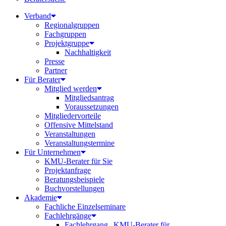
Verband
Regionalgruppen
Fachgruppen
Projektgruppe
Nachhaltigkeit
Presse
Partner
Für Berater
Mitglied werden
Mitgliedsantrag
Voraussetzungen
Mitgliedervorteile
Offensive Mittelstand
Veranstaltungen
Veranstaltungstermine
Für Unternehmen
KMU-Berater für Sie
Projektanfrage
Beratungsbeispiele
Buchvorstellungen
Akademie
Fachliche Einzelseminare
Fachlehrgänge
Fachlehrgang „KMU-Berater für