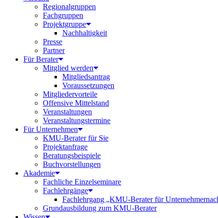
Regionalgruppen
Fachgruppen
Projektgruppe
Nachhaltigkeit
Presse
Partner
Für Berater
Mitglied werden
Mitgliedsantrag
Voraussetzungen
Mitgliedervorteile
Offensive Mittelstand
Veranstaltungen
Veranstaltungstermine
Für Unternehmen
KMU-Berater für Sie
Projektanfrage
Beratungsbeispiele
Buchvorstellungen
Akademie
Fachliche Einzelseminare
Fachlehrgänge
Fachlehrgang „KMU-Berater für Unternehmernac
Grundausbildung zum KMU-Berater
Wissen