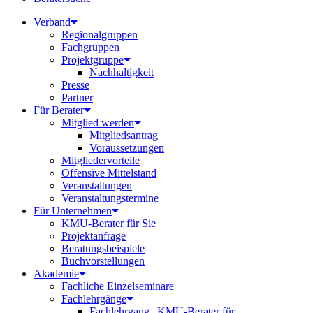
Verband
Regionalgruppen
Fachgruppen
Projektgruppe
Nachhaltigkeit
Presse
Partner
Für Berater
Mitglied werden
Mitgliedsantrag
Voraussetzungen
Mitgliedervorteile
Offensive Mittelstand
Veranstaltungen
Veranstaltungstermine
Für Unternehmen
KMU-Berater für Sie
Projektanfrage
Beratungsbeispiele
Buchvorstellungen
Akademie
Fachliche Einzelseminare
Fachlehrgänge
Fachlehrgang „KMU-Berater für