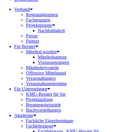
Verband
Regionalgruppen
Fachgruppen
Projektgruppe
Nachhaltigkeit
Presse
Partner
Für Berater
Mitglied werden
Mitgliedsantrag
Voraussetzungen
Mitgliedervorteile
Offensive Mittelstand
Veranstaltungen
Veranstaltungstermine
Für Unternehmen
KMU-Berater für Sie
Projektanfrage
Beratungsbeispiele
Buchvorstellungen
Akademie
Fachliche Einzelseminare
Fachlehrgänge
Fachlehrgang „KMU-Berater für