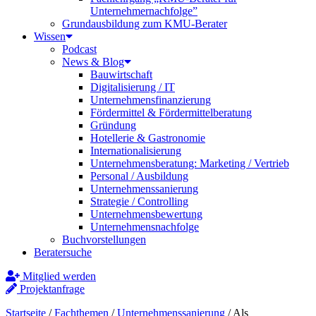
Unternehmernachfolge”
Grundausbildung zum KMU-Berater
Wissen
Podcast
News & Blog
Bauwirtschaft
Digitalisierung / IT
Unternehmensfinanzierung
Fördermittel & Fördermittelberatung
Gründung
Hotellerie & Gastronomie
Internationalisierung
Unternehmensberatung: Marketing / Vertrieb
Personal / Ausbildung
Unternehmenssanierung
Strategie / Controlling
Unternehmensbewertung
Unternehmensnachfolge
Buchvorstellungen
Beratersuche
Mitglied werden
Projektanfrage
Startseite
/
Fachthemen
/
Unternehmenssanierung
/
Als