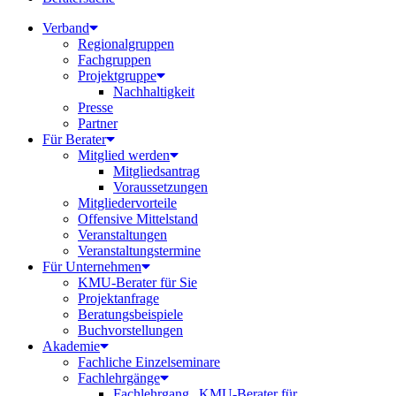
Verband
Regionalgruppen
Fachgruppen
Projektgruppe
Nachhaltigkeit
Presse
Partner
Für Berater
Mitglied werden
Mitgliedsantrag
Voraussetzungen
Mitgliedervorteile
Offensive Mittelstand
Veranstaltungen
Veranstaltungstermine
Für Unternehmen
KMU-Berater für Sie
Projektanfrage
Beratungsbeispiele
Buchvorstellungen
Akademie
Fachliche Einzelseminare
Fachlehrgänge
Fachlehrgang „KMU-Berater für