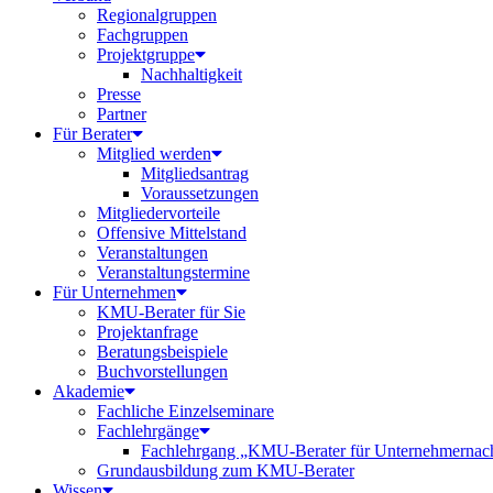
Regionalgruppen
Fachgruppen
Projektgruppe
Nachhaltigkeit
Presse
Partner
Für Berater
Mitglied werden
Mitgliedsantrag
Voraussetzungen
Mitgliedervorteile
Offensive Mittelstand
Veranstaltungen
Veranstaltungstermine
Für Unternehmen
KMU-Berater für Sie
Projektanfrage
Beratungsbeispiele
Buchvorstellungen
Akademie
Fachliche Einzelseminare
Fachlehrgänge
Fachlehrgang „KMU-Berater für Unternehmernac
Grundausbildung zum KMU-Berater
Wissen