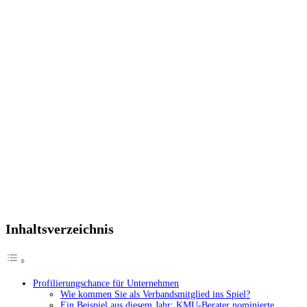
Inhaltsverzeichnis
Profilierungschance für Unternehmen
Wie kommen Sie als Verbandsmitglied ins Spiel?
Ein Beispiel aus diesem Jahr: KMU-Berater nominierte