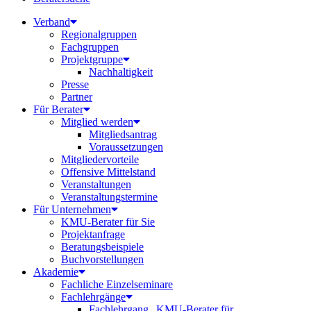
Verband
Regionalgruppen
Fachgruppen
Projektgruppe
Nachhaltigkeit
Presse
Partner
Für Berater
Mitglied werden
Mitgliedsantrag
Voraussetzungen
Mitgliedervorteile
Offensive Mittelstand
Veranstaltungen
Veranstaltungstermine
Für Unternehmen
KMU-Berater für Sie
Projektanfrage
Beratungsbeispiele
Buchvorstellungen
Akademie
Fachliche Einzelseminare
Fachlehrgänge
Fachlehrgang „KMU-Berater für