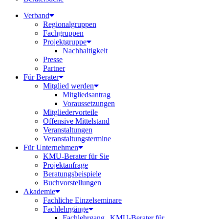
Verband
Regionalgruppen
Fachgruppen
Projektgruppe
Nachhaltigkeit
Presse
Partner
Für Berater
Mitglied werden
Mitgliedsantrag
Voraussetzungen
Mitgliedervorteile
Offensive Mittelstand
Veranstaltungen
Veranstaltungstermine
Für Unternehmen
KMU-Berater für Sie
Projektanfrage
Beratungsbeispiele
Buchvorstellungen
Akademie
Fachliche Einzelseminare
Fachlehrgänge
Fachlehrgang „KMU-Berater für