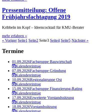
Pressemitteilung: Offene
Frühjahrsfachtagung 2019
Kribbeln im Kopf – Ideencocktail für KMU-Berater
mehr erfahren »
« Voriger
Seite
1
Seite
2
Seite
3
Seite
4
Seite
5
Nächster »
Termine
01.09.2026
Fachgruppe Bauwirtschaft
Kalendereintrag
07.09.2026
Fachgruppe Gründung
Kalendereintrag
10.09.2026
Regionalgruppe Ost
Kalendereintrag
15.09.2026
Fachgruppe Finanzierung-Rating
Kalendereintrag
17.09.2026
Erweiterte Vorstandssitzung
Kalendereintrag
18.09.2026
Vorstandssitzung
Kalendereintrag