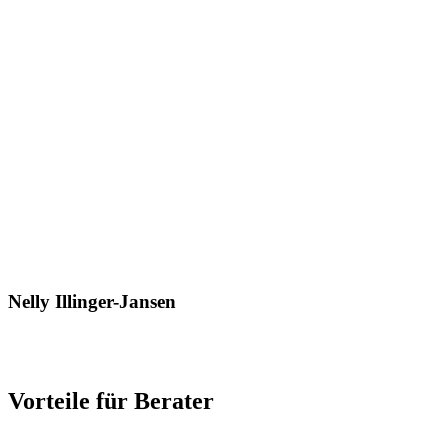
Nelly Illinger-Jansen
Tel: 0221 - 27 106 106
E-Mail: nelly.illinger-jansen@kmu-berater.de
Vorteile für Berater